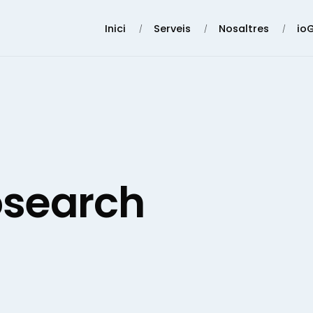
Inici
Serveis
Nosaltres
io
osearch