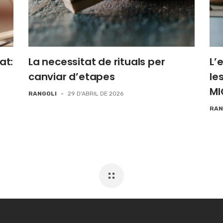
tat:
La necessitat de rituals per
L’
canviar d’etapes
le
MI
RANGOLI
-
29 D'ABRIL DE 2026
RAN