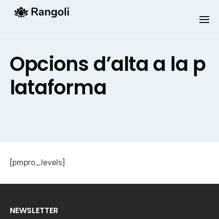
Skip
to
content
Opcions d’alta a la p
lataforma
[pmpro_levels]
NEWSLETTER