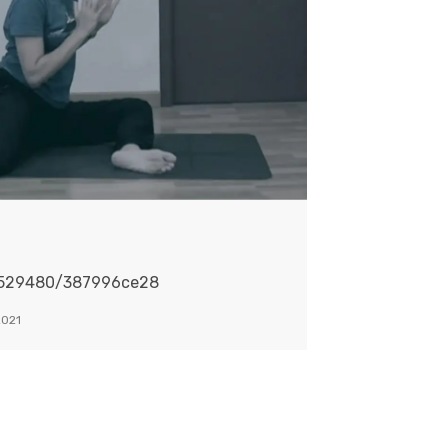
5529480/387996ce28
2021