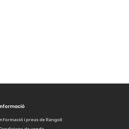
Informació
Informació i preus de Rangoli
Condicions de venda