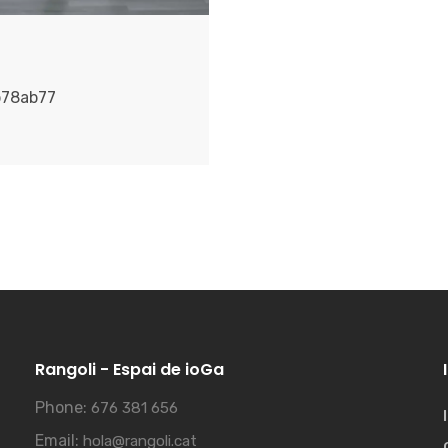
b78ab77
Rangoli - Espai de ioGa
Phone:
676 381 656
Email:
hola@rangoli.cat