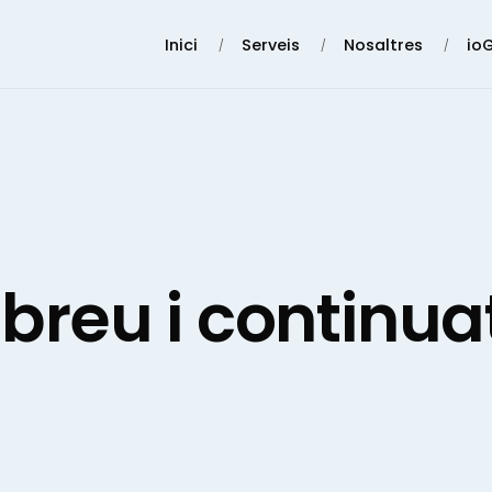
Inici
Serveis
Nosaltres
io
breu i continua