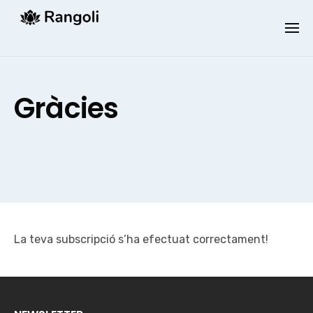
Skip
to
content
Gràcies
La teva subscripció s’ha efectuat correctament!