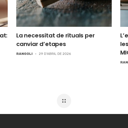
tat:
La necessitat de rituals per
L’
canviar d’etapes
le
MI
RANGOLI
-
29 D'ABRIL DE 2026
RAN