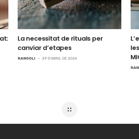
tat:
La necessitat de rituals per
L’
canviar d’etapes
le
MI
RANGOLI
-
29 D'ABRIL DE 2026
RAN