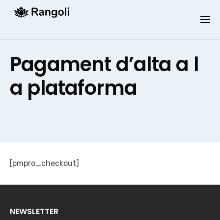
Skip
to
content
Pagament d’alta a l
a plataforma
[pmpro_checkout]
NEWSLETTER