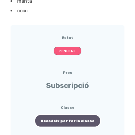
manta
coixí
Estat
PENDENT
Preu
Subscripció
Classe
Accedeix per fer la classe