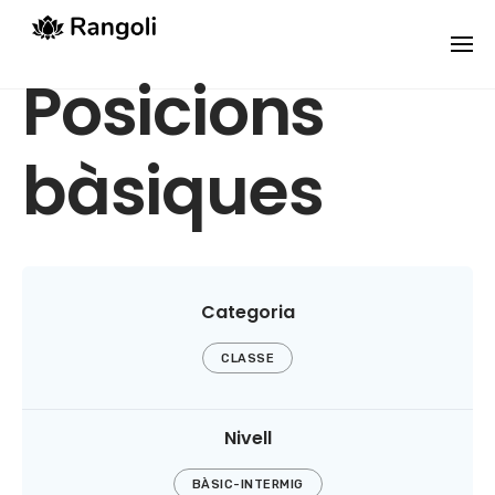
Skip
to
content
Posicions
bàsiques
Categoria
CLASSE
Nivell
BÀSIC-INTERMIG