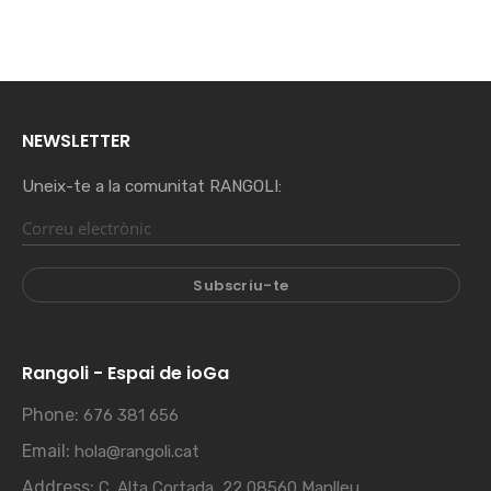
NEWSLETTER
Uneix-te a la comunitat RANGOLI:
Rangoli - Espai de ioGa
Phone:
676 381 656
Email:
hola@rangoli.cat
Address:
C. Alta Cortada, 22 08560 Manlleu