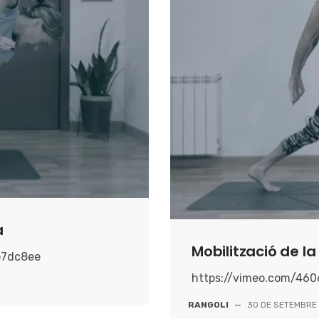
a
Mobilització de la
b7dc8ee
https://vimeo.com/46
RANGOLI
—
30 DE SETEMBRE