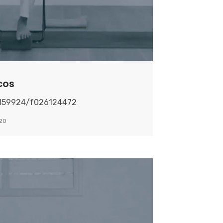
cos
2159924/f026124472
020