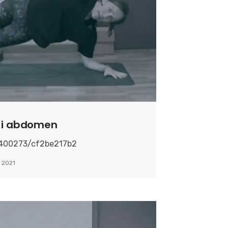
s i abdomen
8400273/cf2be217b2
 2021