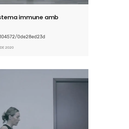
 sistema immune amb
4104572/0de28ed23d
 DE 2020