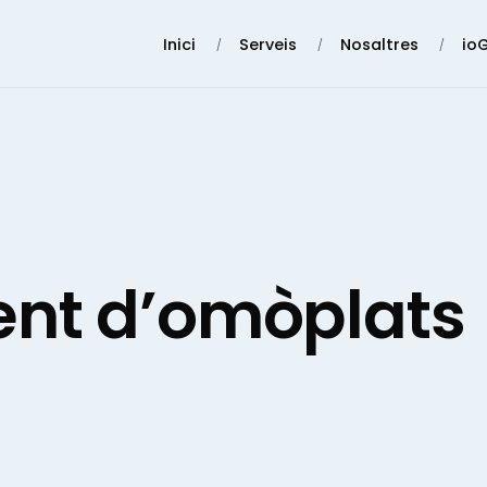
Inici
Serveis
Nosaltres
io
ent d’omòplats