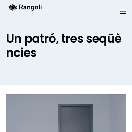
Skip
to
content
Un patró, tres seqüè
ncies