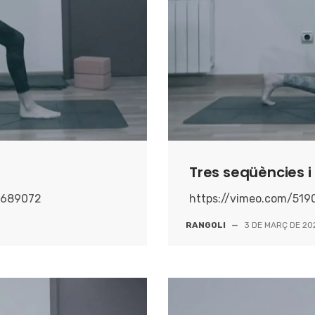
Tres seqüències i 
b689072
https://vimeo.com/51
RANGOLI
—
3 DE MARÇ DE 20