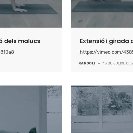
ció dels malucs
Extensió i girada 
f810a8
https://vimeo.com/43
RANGOLI
—
15 DE JULIOL DE 