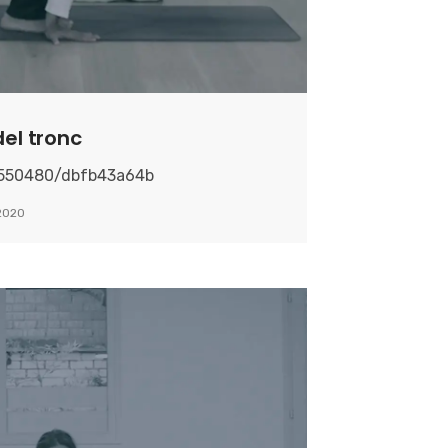
del tronc
8550480/dbfb43a64b
2020