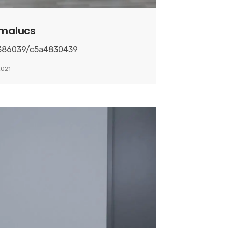
i malucs
0386039/c5a4830439
2021