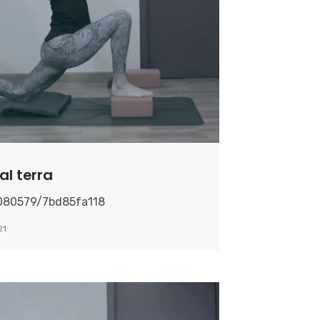
al terra
9080579/7bd85fa118
21