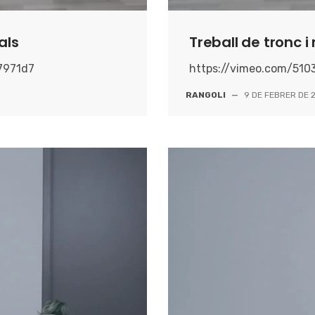
als
Treball de tronc 
7971d7
https://vimeo.com/51
RANGOLI
—
9 DE FEBRER DE 