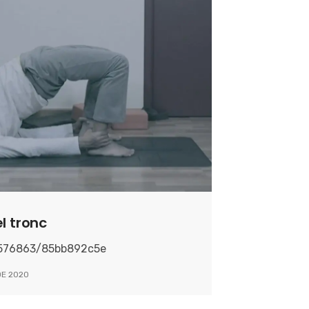
l tronc
5576863/85bb892c5e
DE 2020