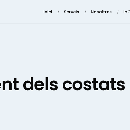
Inici
Serveis
Nosaltres
io
nt dels costats